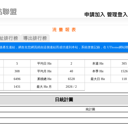
頁上後產生連結，網友在您網頁經由這個連結而成功連到本站，系統便會記錄，在 UThome網站
5
平均日 Hit
2
本週 Hit
305
308
平均月 Hit
40
本季 Hit
1526
6496
累積總 Hit
6528
最大日 Hit
118
1431
最大 Hit 月
2026 / 2
日統計圖
統計圖