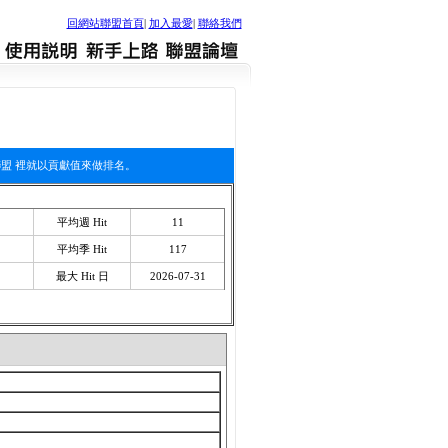
回網站聯盟首頁
|
加入最愛
|
聯絡我們
聯盟 裡就以貢獻值來做排名。
平均週 Hit
11
平均季 Hit
117
最大 Hit 日
2026-07-31