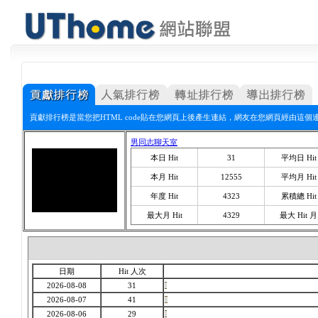
貢獻排行榜是當您把HTML code貼在您網頁上後產生連結，網友在您網頁經由這個
男同志聊天室
本日 Hit
31
平均日 Hit
本月 Hit
12555
平均月 Hit
年度 Hit
4323
累積總 Hit
最大月 Hit
4329
最大 Hit 月
日期
Hit 人次
2026-08-08
31
2026-08-07
41
2026-08-06
29